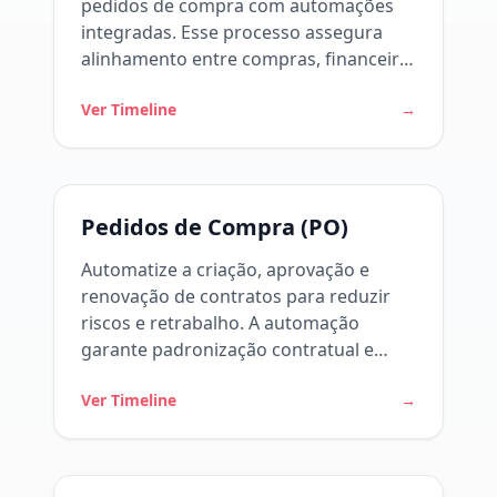
pedidos de compra com automações
integradas. Esse processo assegura
alinhamento entre compras, financeiro
e fornecedores. Como o workflow
Ver Timeline
→
funciona
Pedidos de Compra (PO)
Automatize a criação, aprovação e
renovação de contratos para reduzir
riscos e retrabalho. A automação
garante padronização contratual e
visibilidade sobre prazos e obrigações.
Ver Timeline
→
Como o workflow funciona