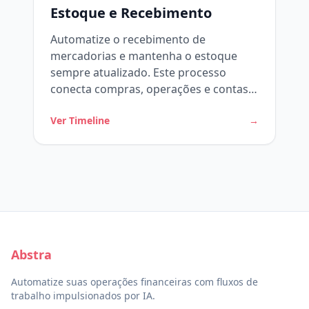
Estoque e Recebimento
Automatize o recebimento de
mercadorias e mantenha o estoque
sempre atualizado. Este processo
conecta compras, operações e contas a
pagar, reduzindo erros e atrasos. Como
Ver Timeline
→
o workflow funciona
Abstra
Automatize suas operações financeiras com fluxos de
trabalho impulsionados por IA.