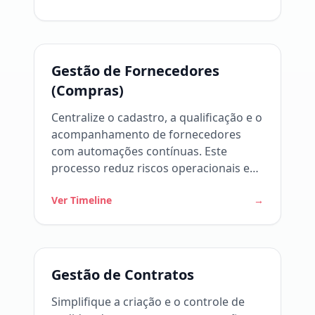
funciona
Gestão de Fornecedores
(Compras)
Centralize o cadastro, a qualificação e o
acompanhamento de fornecedores
com automações contínuas. Este
processo reduz riscos operacionais e
garante dados confiáveis para
Ver Timeline
→
pagamentos e contratos. Como o
workflow funciona
Gestão de Contratos
Simplifique a criação e o controle de