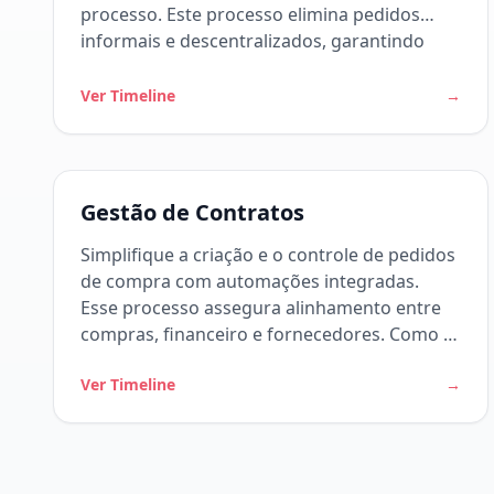
processo. Este processo elimina pedidos
informais e descentralizados, garantindo
que toda solicitação siga regras claras e
rastreáveis. Como o workflow funciona
Ver Timeline
→
Gestão de Contratos
Simplifique a criação e o controle de pedidos
de compra com automações integradas.
Esse processo assegura alinhamento entre
compras, financeiro e fornecedores. Como o
workflow funciona
Ver Timeline
→