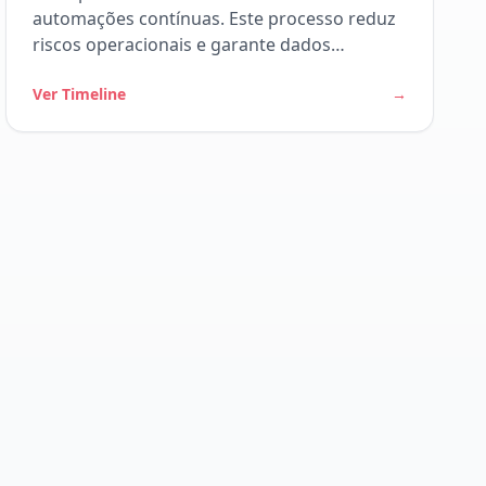
automações contínuas. Este processo reduz
riscos operacionais e garante dados
confiáveis para pagamentos e contratos.
Ver Timeline
→
Como o workflow funciona