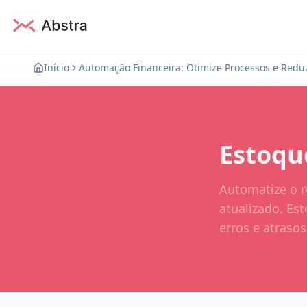
Início
Automação Financeira: Otimize Processos e Redu
Estoqu
Automatize o 
atualizado. Es
erros e atraso