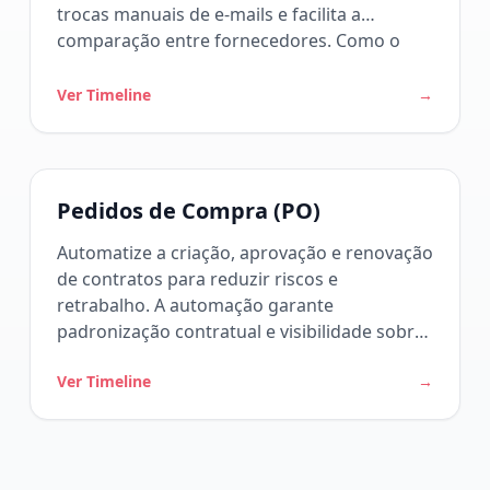
trocas manuais de e-mails e facilita a
comparação entre fornecedores. Como o
workflow funciona
Ver Timeline
→
Pedidos de Compra (PO)
Automatize a criação, aprovação e renovação
de contratos para reduzir riscos e
retrabalho. A automação garante
padronização contratual e visibilidade sobre
prazos e obrigações. Como o workflow
Ver Timeline
→
funciona