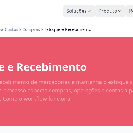
Soluções
Produto
R
za Custos
Compras
Estoque e Recebimento
e e Recebimento
recebimento de mercadorias e mantenha o estoque 
te processo conecta compras, operações e contas a p
s. Como o workflow funciona