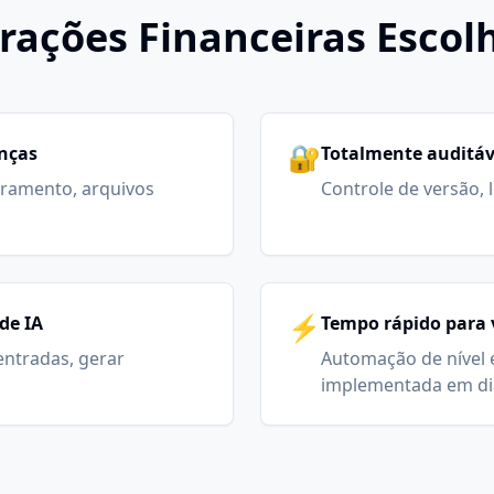
rações Financeiras Escol
🔐
anças
Totalmente auditáv
ramento, arquivos
Controle de versão, 
⚡
de IA
Tempo rápido para 
 entradas, gerar
Automação de nível 
implementada em di