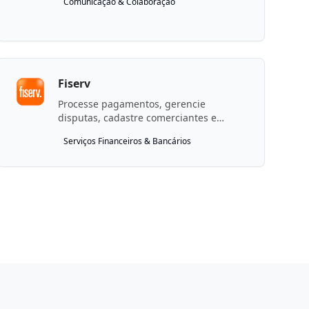
Comunicação & Colaboração
Fiserv
Processe pagamentos, gerencie
disputas, cadastre comerciantes e
concilie fundos usando as APIs da Fiserv
Serviços Financeiros & Bancários
EMEA (ecommerce +
omnichannel/AQaaS).