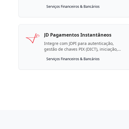
consumo de bens e serviços.
Serviços Financeiros & Bancários
JD Pagamentos Instantâneos
Integre com JDPI para autenticação,
gestão de chaves PIX (DICT), iniciação,
efetivação e devolução de pagamentos
Serviços Financeiros & Bancários
instantâneos (SPI), QR Codes e gestão de
participantes.