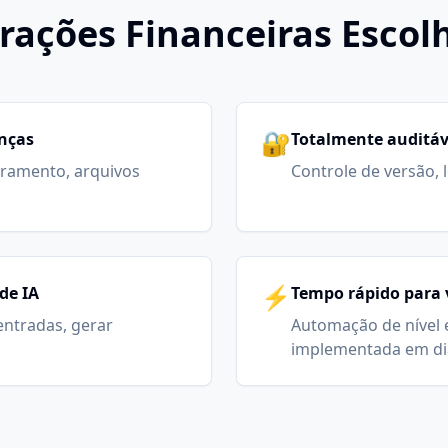
rações Financeiras Escol
🔐
anças
Totalmente auditáv
ramento, arquivos
Controle de versão, 
⚡
de IA
Tempo rápido para 
 entradas, gerar
Automação de nível 
implementada em di