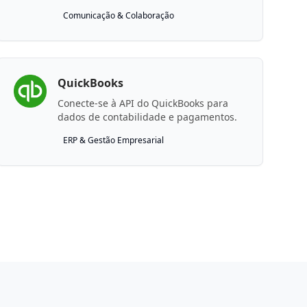
Conecte sua Conta Comercial do
Comunicação & Colaboração
WhatsApp por meio do Fluxo de
Cadastro Incorporado da Meta.
QuickBooks
Conecte-se à API do QuickBooks para
dados de contabilidade e pagamentos.
ERP & Gestão Empresarial