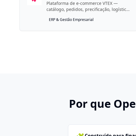
Plataforma de e-commerce VTEX —
catálogo, pedidos, precificação, logística,
promoções, checkout, pagamentos,
ERP & Gestão Empresarial
busca e muito mais.
Por que Ope
Construído para fin