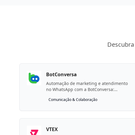
Descubra 
BotConversa
Automação de marketing e atendimento
no WhatsApp com a BotConversa:
gerencie inscritos, tags, campanhas,
Comunicação & Colaboração
fluxos e envie mensagens.
VTEX