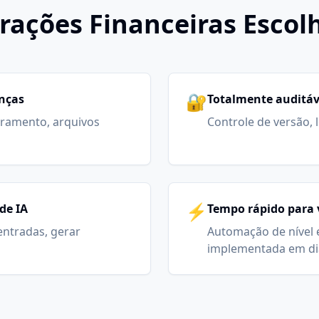
rações Financeiras Escol
🔐
anças
Totalmente auditáv
ramento, arquivos
Controle de versão, 
⚡
de IA
Tempo rápido para 
 entradas, gerar
Automação de nível 
implementada em di