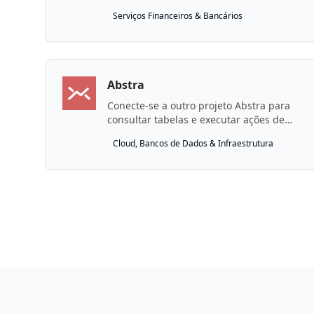
efetivação e devolução de pagamentos
Serviços Financeiros & Bancários
instantâneos (SPI), QR Codes e gestão de
participantes.
Abstra
Conecte-se a outro projeto Abstra para
consultar tabelas e executar ações de
conector remotamente.
Cloud, Bancos de Dados & Infraestrutura