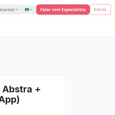
ecursos
Falar com Especialista
Entrar
 Abstra +
App)