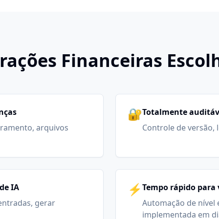
rações Financeiras Escol
🔐
anças
Totalmente auditáv
ramento, arquivos
Controle de versão, 
⚡
de IA
Tempo rápido para 
 entradas, gerar
Automação de nível 
implementada em di