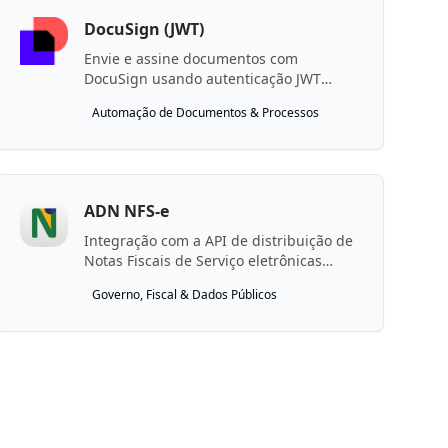
DocuSign (JWT)
Envie e assine documentos com
DocuSign usando autenticação JWT
Grant.
Automação de Documentos & Processos
ADN NFS-e
Integração com a API de distribuição de
Notas Fiscais de Serviço eletrônicas
(NFS-e) do Projeto ADN do Governo
Governo, Fiscal & Dados Públicos
Federal. Permite consultar documentos
fiscais por NSU e eventos por chave de
acesso.