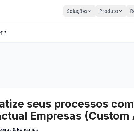
Soluções
Produto
R
App)
tize seus processos com
ctual Empresas (Custom 
ceiros & Bancários