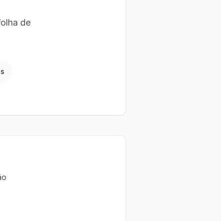
folha de
is
ão