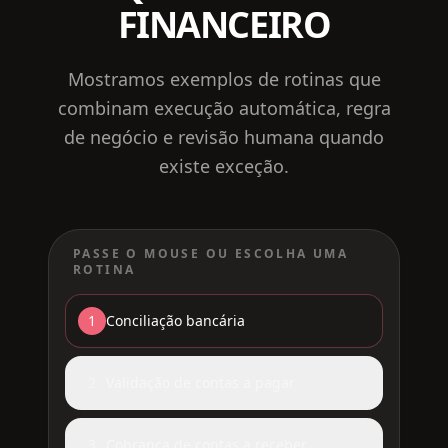
FINANCEIRO
Mostramos exemplos de rotinas que
combinam execução automática, regra
de negócio e revisão humana quando
existe exceção.
PASSE O MOUSE OU ESCOLHA UMA
ROTINA
1
Conciliação bancária
2
Validação de contas a pagar
3
Cobrança de contas a receber