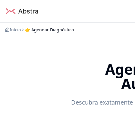
Início
👉 Agendar Diagnóstico
Age
Agende seu Diagnóstico de Automação Financeira
A
Descubra exatamente o